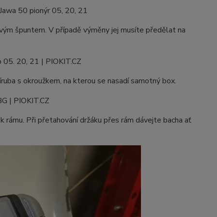
stovým špuntem. V případě výměny jej musíte předělat na
říruba s okroužkem, na kterou se nasadí samotný box.
 rámu. Při přetahování držáku přes rám dávejte bacha ať