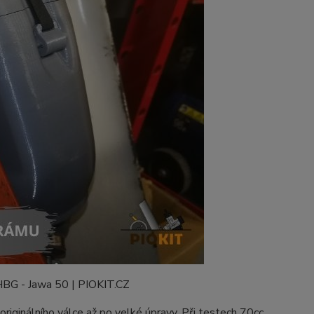
 originálního válce až po velké úpravy. Při testech 70cc