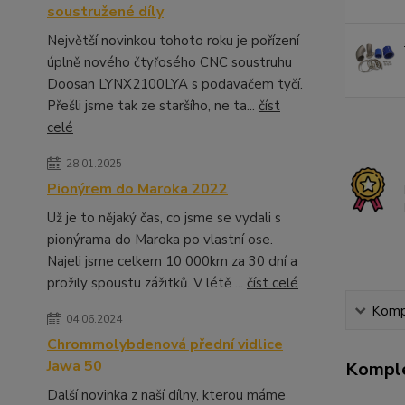
soustružené díly
Největší novinkou tohoto roku je pořízení
úplně nového čtyřosého CNC soustruhu
Doosan LYNX2100LYA s podavačem tyčí.
Přešli jsme tak ze staršího, ne ta...
číst
celé
28.01.2025
Pionýrem do Maroka 2022
Už je to nějaký čas, co jsme se vydali s
pionýrama do Maroka po vlastní ose.
Najeli jsme celkem 10 000km za 30 dní a
prožily spoustu zážitků. V létě ...
číst celé
Kompl
04.06.2024
Chrommolybdenová přední vidlice
Jawa 50
Komple
Další novinka z naší dílny, kterou máme