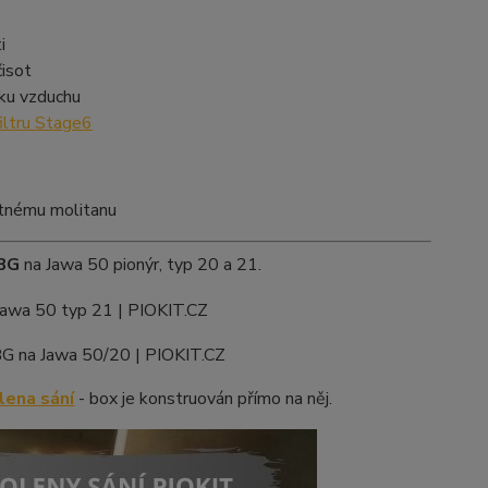
i
čisot
ku vzduchu
filtru Stage6
otnému molitanu
HBG
na Jawa 50 pionýr, typ 20 a 21.
lena sání
- box je konstruován přímo na něj.