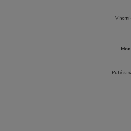
V horní
Mon
Poté si n