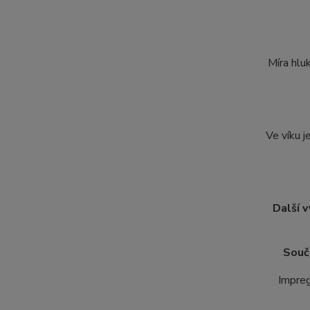
Míra hluk
Ve víku 
Další 
Součá
Impreg