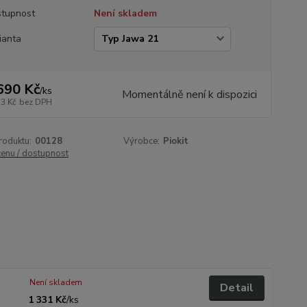
tupnost
Není skladem
ianta
690 Kč
/
ks
Momentálně není k dispozici
23 Kč
bez DPH
roduktu:
00128
Výrobce:
Piokit
cenu / dostupnost
Není skladem
Detail
1 331 Kč
/
ks