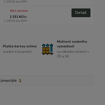
1 100 Kč
bez DPH
Není skladem
Detail
1 331 Kč
/
ks
1 100 Kč
bez DPH
Možnost osobního
Platba kartou online
vyzvednutí
snadně a bezpečně
na několika místech v
ČR a SK
Komentáře
1