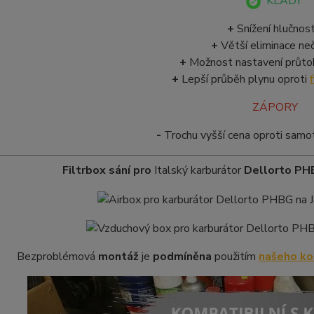
KLADY
+
Snížení hlučnost
+
Větší eliminace ne
+
Možnost nastavení průto
+
Lepší průběh plynu oproti
ZÁPORY
-
Trochu vyšší cena oproti sam
Filtrbox sání pro
Italský karburátor
Dellorto P
Bezproblémová
montáž
je
podmíněna
použitím
našeho ko