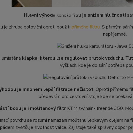
Hlavní výhoda
tohoto fitru
je snížení hlučnosti
sán
u je zhruba poloviční oproti použití
přímého filtru
. S přímým sání
nepříjemné.
je umístěná
klapka, kterou lze regulovat průtok vzduchu
. Tu
výškách, kde je do sání potřeba po
výhodou je mnohem lepší filtrace nečistot
. Oproti přímému f
především pro cestovní stoje kde se očekává 
stí boxu je i
molitanový filtr
KTM twinair - freeride 350. Moli
nací povrchu se rozumí namazání molitanu lepkavým olejem na filt
pádem zvětšuje životnost válce. Zajištuje také správný odpor pro