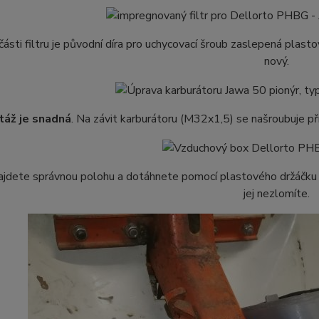
 části filtru je původní díra pro uchycovací šroub zaslepená pla
nový.
táž
je snadná
. Na závit karburátoru (M32x1,5) se našroubuje p
ajdete správnou polohu a dotáhnete pomocí plastového držáčku k
jej nezlomíte.