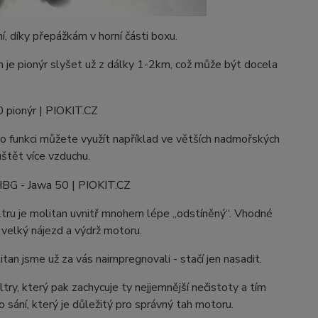
í, díky přepážkám v horní části boxu.
m je pionýr slyšet už z dálky 1-2km, což může být docela
to funkci můžete využít například ve větších nadmořských
uštět více vzduchu.
iltru je molitan uvnitř mnohem lépe „odstíněný“. Vhodné
velký nájezd a výdrž motoru.
tan jsme už za vás naimpregnovali - stačí jen nasadit.
ry, který pak zachycuje ty nejjemnější nečistoty a tím
 sání, který je důležitý pro správný tah motoru.