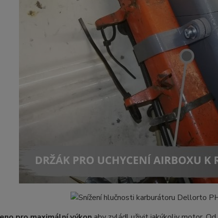
eno pro maximální výkon
aby zvládl uživit jakýkoliv motor. Od