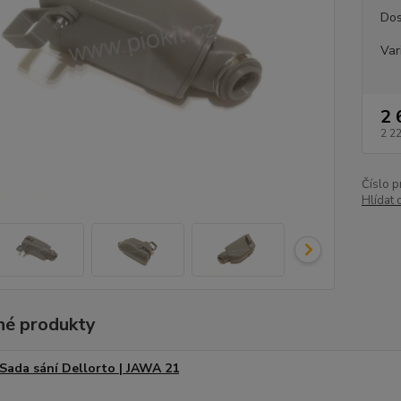
Dos
Var
2 
2 2
Číslo p
Hlídat 
é produkty
Sada sání Dellorto | JAWA 21