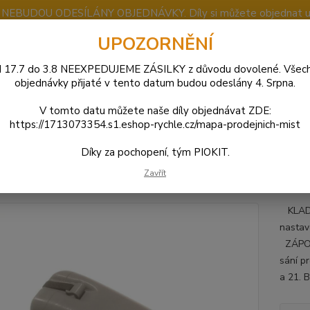
u NEBUDOU ODESÍLÁNY OBJEDNÁVKY. Díly si můžete objednat u j
UPOZORNĚNÍ
 17.7 do 3.8 NEEXPEDUJEME ZÁSILKY z důvodu dovolené. Všec
Nevíte
objednávky přijaté v tento datum budou odeslány 4. Srpna.
Hledat
+420
(Po-So
V tomto datu můžete naše díly objednávat ZDE:
https://1713073354.s1.eshop-rychle.cz/mapa-prodejnich-mist
JAWA 50
Karburátor - Sání
Airbox pro Dellorto PHBG | Jawa 20, 21
Díky za pochopení, tým PIOKIT.
ox pro Dellorto PHBG | Jawa 20,
Zavřít
KLADY 
nastav
ZÁPORY
sání p
a 21. 