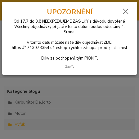
Od 17.7 do 3.8 má PIOKIT dovolenou. V tomto datumu NEBUDOU
UPOZORNĚNÍ
ODESÍLÁNY OBJEDNÁVKY. Díly si můžete objednat u jednoho z našich
obchodních partnerů KLIKNUTÍM ZDE.
Od 17.7 do 3.8 NEEXPEDUJEME ZÁSILKY z důvodu dovolené.
0
ks
+420 731 269 669
Všechny objednávky přijaté v tento datum budou odeslány 4.
CZK
za
0 Kč
(Po-So: 9:00-20:00)
Srpna.
V tomto datu můžete naše díly objednávat ZDE:
Menu
https://1713073354.s1.eshop-rychle.cz/mapa-prodejnich-mist
Díky za pochopení, tým PIOKIT.
Zavřít
Hledat
Kategorie blogu
Karburátor Dellorto
Motor
Výfuk