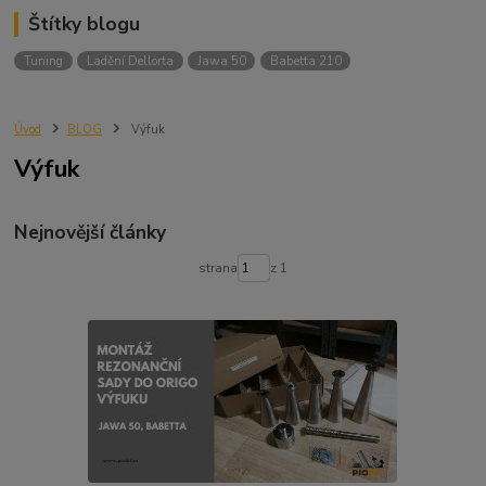
Štítky blogu
Tuning
Ladění Dellorta
Jawa 50
Babetta 210
Úvod
BLOG
Výfuk
Výfuk
Nejnovější články
strana
z 1