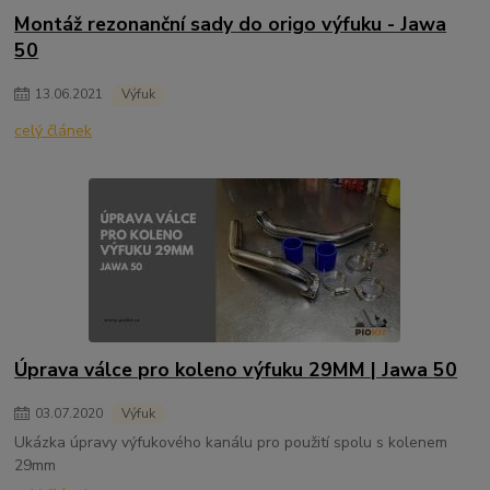
Montáž rezonanční sady do origo výfuku - Jawa
50
13
.
06
.
2021
Výfuk
celý článek
Úprava válce pro koleno výfuku 29MM | Jawa 50
03
.
07
.
2020
Výfuk
Ukázka úpravy výfukového kanálu pro použití spolu s kolenem
29mm