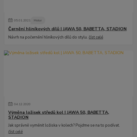
05
.
01
.
2021
Motor
Černění hliníkových dílů | JAWA 50, BABETTA, STADION
Návrh na počernění hliníkových dílů do stylu.
číst celé
04
.
12
.
2020
Výměna ložisek středů kol | JAWA 50, BABETTA,
STADION
Jak správně vyměnit ložiska v kolech? Pojďme se na to podívat.
číst celé