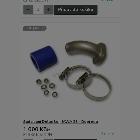
81 Kč
bez DPH
Přidat do košíku
TOP produkt
Sada sání Dellorto | JAWA 23 - Dopředu
1 000 Kč
/
ks
Skladem
826 Kč
bez DPH