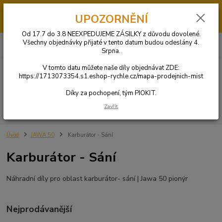
Od 17.7 do 3.8 má PIOKIT dovolenou. V tomto datumu NEBUDOU
UPOZORNĚNÍ
ODESÍLÁNY OBJEDNÁVKY. Díly si můžete objednat u jednoho z našich
obchodních partnerů KLIKNUTÍM ZDE.
Od 17.7 do 3.8 NEEXPEDUJEME ZÁSILKY z důvodu dovolené.
0
ks
+420 731 269 669
Všechny objednávky přijaté v tento datum budou odeslány 4.
CZK
za
0 Kč
(Po-So: 9:00-20:00)
Srpna.
V tomto datu můžete naše díly objednávat ZDE:
Menu
https://1713073354.s1.eshop-rychle.cz/mapa-prodejnich-mist
Díky za pochopení, tým PIOKIT.
Zavřít
Hledat
Úvod
JAWA 50
Karburátor - Sání
Karburátor - Sání
Náhradní díly pro oblast karburátor- sání | Jawa 50 pionýr
Nejprodávanější