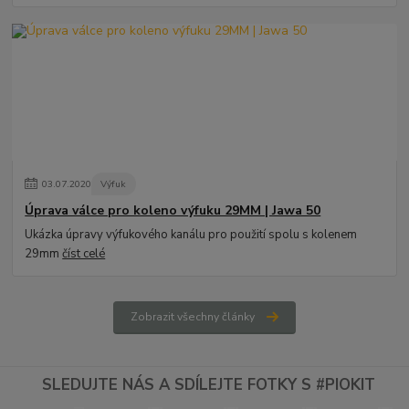
03
.
07
.
2020
Výfuk
Úprava válce pro koleno výfuku 29MM | Jawa 50
Ukázka úpravy výfukového kanálu pro použití spolu s kolenem
29mm
číst celé
Zobrazit všechny články
SLEDUJTE NÁS A SDÍLEJTE FOTKY S #PIOKIT