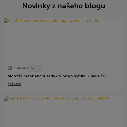
Novinky z našeho blogu
13
.
06
.
2021
Výfuk
Montáž rezonanční sady do origo výfuku - Jawa 50
číst celé