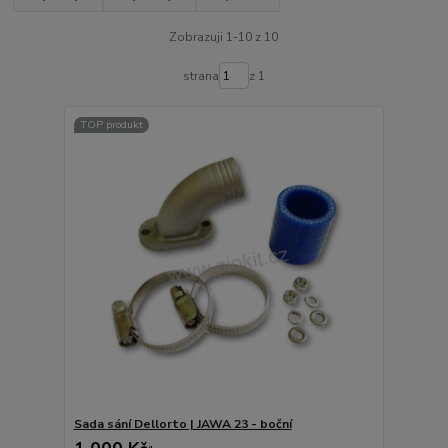
Zobrazuji 1-10 z 10
strana
z 1
TOP produkt
Sada sání Dellorto | JAWA 23 - boční