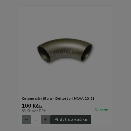
Koleno sání filtru - Dellorto | JAWA 20, 21
100 Kč
/
ks
Skladem
83 Kč
bez DPH
Přidat do košíku