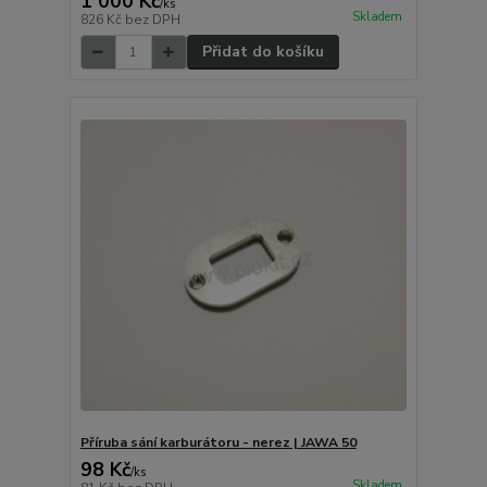
1 000 Kč
/
ks
Skladem
826 Kč
bez DPH
Přidat do košíku
Příruba sání karburátoru - nerez | JAWA 50
98 Kč
/
ks
Skladem