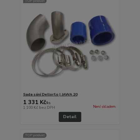
TOP produkt
Sada sání Dellorto | JAWA 20
1 331 Kč
/
ks
Není skladem
1 100 Kč
bez DPH
Detail
TOP produkt