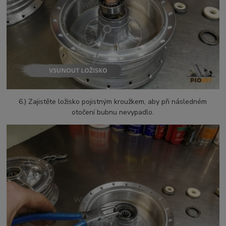
6.) Zajistěte ložisko pojistným kroužkem, aby při následném
otočení bubnu nevypadlo.