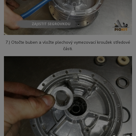
7.) Otočte buben a vložte plechový vymezovací kroužek středové
části.