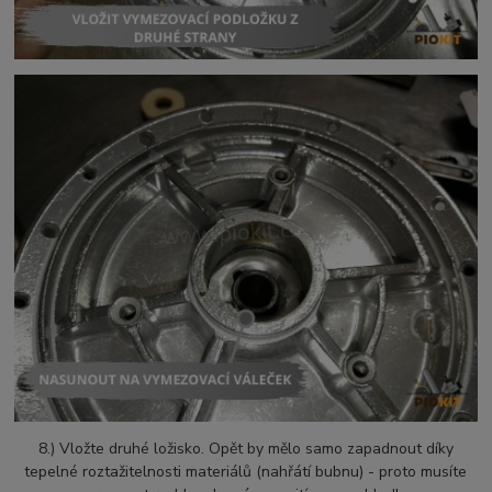
8.) Vložte druhé ložisko. Opět by mělo samo zapadnout díky
tepelné roztažitelnosti materiálů (nahřátí bubnu) - proto musíte