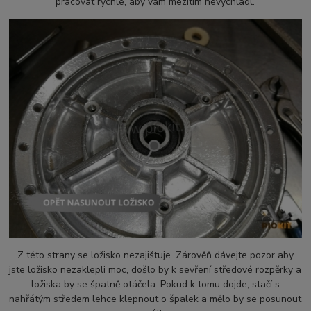
pracovat rychle, aby vám mezitím nevychladl.
Z této strany se ložisko nezajištuje. Zárověň dávejte pozor aby
jste ložisko nezaklepli moc, došlo by k sevření středové rozpěrky a
ložiska by se špatně otáčela. Pokud k tomu dojde, stačí s
nahřátým středem lehce klepnout o špalek a mělo by se posunout