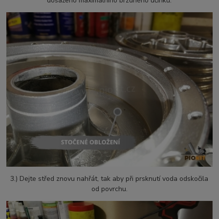
dosaženo maximálního brzdného účinku.
3.) Dejte střed znovu nahřát, tak aby při prsknutí voda odskočila
od povrchu.