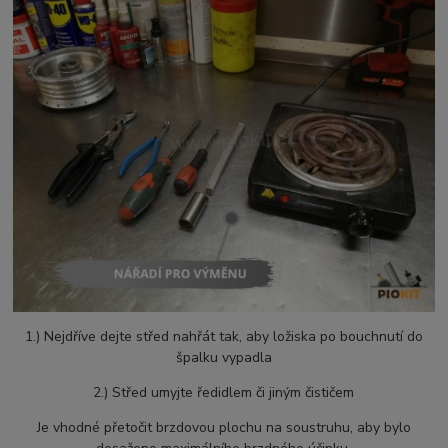
1.) Nejdříve dejte střed nahřát tak, aby ložiska po bouchnutí do
špalku vypadla
2.) Střed umyjte ředidlem či jiným čističem
Je vhodné přetočit brzdovou plochu na soustruhu, aby bylo