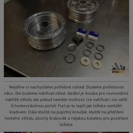
Nejdříve si nachystáme potřebné nářadí. Budeme potřebovat
něco, čím budeme nahřívat střed, ideální je trouba pro rovnoměrné
nahřátí středu ale pokud nemáte možnost, lze nahřívat i na vařiči
či horkovzdušnou pistolí. Furt je to lepší jak ložiska vymlátit
kladivem. Dále kleště na pojistný kroužek, kleště na přidržení
horkého středu, plochý šrubovák a nějakou kulatinu pro postrčení
ložiska.