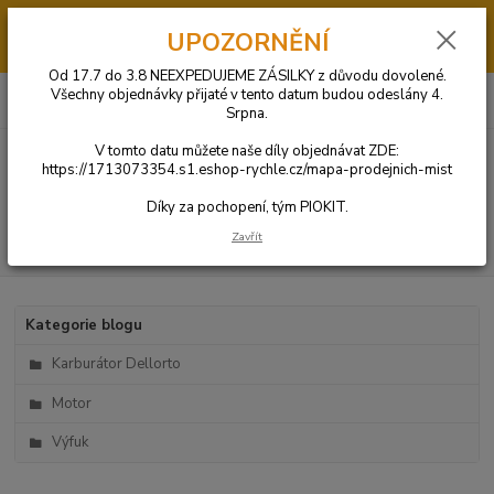
Od 17.7 do 3.8 má PIOKIT dovolenou. V tomto datumu NEBUDOU
UPOZORNĚNÍ
ODESÍLÁNY OBJEDNÁVKY. Díly si můžete objednat u jednoho z našich
obchodních partnerů KLIKNUTÍM ZDE.
Od 17.7 do 3.8 NEEXPEDUJEME ZÁSILKY z důvodu dovolené.
0
ks
+420 731 269 669
Všechny objednávky přijaté v tento datum budou odeslány 4.
CZK
za
0 Kč
(Po-So: 9:00-20:00)
Srpna.
V tomto datu můžete naše díly objednávat ZDE:
Menu
https://1713073354.s1.eshop-rychle.cz/mapa-prodejnich-mist
Díky za pochopení, tým PIOKIT.
Zavřít
Hledat
Kategorie blogu
Karburátor Dellorto
Motor
Výfuk