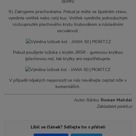
zpátky.
9.) Zakryjeme prachovkama. Pokud je máte ve špatném stavu,
vyměnte vnitřek nebo celý kus. Vnitřek vyměníte jednoduchým
rozloupnutím plechového krytu šrubovákem a následném
secvaknutí.
Pokud použijete ložiska s krytím 2RSR - gumovou krytkou
(plechovou ne), tak krytky ani nepotřebujete.
V případě nějakých nejasností se nás neváhejte zeptat níže v
komentářích.
Autor článku:
Roman Mahdal
Zakladatel piokit.cz
Líbil se článek? Sdílejte ho s přáteli