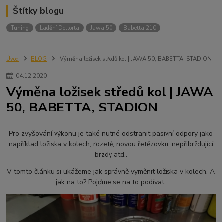
Štítky blogu
Tuning
Ladění Dellorta
Jawa 50
Babetta 210
Úvod
BLOG
Výměna ložisek středů kol | JAWA 50, BABETTA, STADION
04
.
12
.
2020
Výměna ložisek středů kol | JAWA
50, BABETTA, STADION
Pro zvyšování výkonu je také nutné odstranit pasivní odpory jako
například ložiska v kolech, rozetě, novou řetězovku, nepřibrždující
brzdy atd..
V tomto článku si ukážeme jak správně vyměnit ložiska v kolech. A
jak na to? Pojďme se na to podívat.