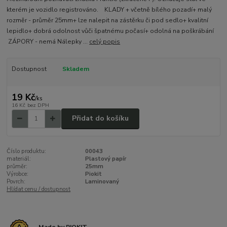
kterém je vozidlo registrováno. KLADY + včetně bílého pozadí+ malý
rozměr - průměr 25mm+ lze nalepit na zástěrku či pod sedlo+ kvalitní
lepidlo+ dobrá odolnost vůči špatnému počasí+ odolná na poškrábání
ZÁPORY - nemá Nálepky ...
celý popis
Dostupnost
Skladem
19 Kč
/
ks
16 Kč
bez DPH
Přidat do košíku
Číslo produktu:
00043
materiál:
Plastový papír
průměr:
25mm
Výrobce:
Piokit
Povrch:
Laminovaný
Hlídat cenu / dostupnost
Made by PIOKIT