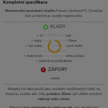
Kompletní specifikace
Mezinárodní poznávací značka
Francie (zkrá
ceně F)
. Označuje
stát ve kterém je vozidlo registrováno.
KLADY
+
včetně bílého pozadí
+
malý rozměr - průměr 25mm
+
lze nalepit na zástěrku či pod sedlo
+
kvalitní lepidlo
+
dobrá odolnost vůči špatnému počasí
+
odolná na poškrábání
ZÁPORY
-
nemá
Nálepky lze také použít jako označení navštívených států na
motorce, vozidle atd.. Díky
průměru 25mm
i při větším množství
zabírají málo místa
.
Pokud si tedy
nechcete nic lepit na lak
, jsou vhodné pro