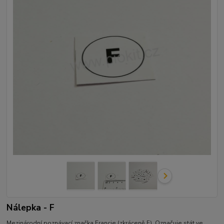
Nálepka - F
Mezinárodní poznávací značka Francie (zkráceně F). Označuje stát ve