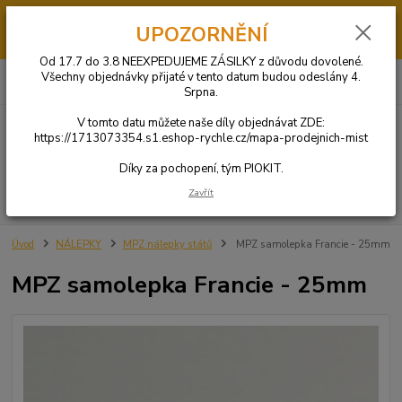
Od 17.7 do 3.8 má PIOKIT dovolenou. V tomto datumu NEBUDOU
UPOZORNĚNÍ
ODESÍLÁNY OBJEDNÁVKY. Díly si můžete objednat u jednoho z našich
obchodních partnerů KLIKNUTÍM ZDE.
Od 17.7 do 3.8 NEEXPEDUJEME ZÁSILKY z důvodu dovolené.
0
ks
+420 731 269 669
Všechny objednávky přijaté v tento datum budou odeslány 4.
CZK
za
0 Kč
(Po-So: 9:00-20:00)
Srpna.
V tomto datu můžete naše díly objednávat ZDE:
Menu
https://1713073354.s1.eshop-rychle.cz/mapa-prodejnich-mist
Díky za pochopení, tým PIOKIT.
Zavřít
Hledat
Úvod
NÁLEPKY
MPZ nálepky států
MPZ samolepka Francie - 25mm
MPZ samolepka Francie - 25mm