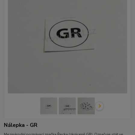
Nálepka - GR
Mezinárodní poznávací značka Řecka (zkráceně GR). Označuje stát ve