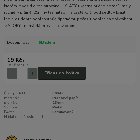
kterém je vozidlo registrováno. KLADY + včetně bílého pozadí+ malý
rozměr - průměr 25mm+ lze nalepit na zástěrku či pod sedlo+ kvalitní
lepidlo+ dobrá odolnost vůči špatnému počasí+ odolná na poškrábání
ZÁPORY - nemá Nálepky l...
celý popis
Dostupnost
Skladem
19 Kč
/
ks
16 Kč
bez DPH
Přidat do košíku
Číslo produktu:
00046
materiál:
Plastový papír
průměr:
25mm
Výrobce:
Piokit
Povrch:
Laminovaný
Hlídat cenu / dostupnost
Made by PIOKIT