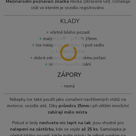
Mezinárodní poznávací značka
Řecka (zkrá
ceně GR)
. Označuje
stát ve kterém je vozidlo registrováno.
KLADY
+
včetně bílého pozadí
+
malý rozměr - průměr 25mm
+
lze nalepit na zástěrku či pod sedlo
+
kvalitní lepidlo
+
dobrá odolnost vůči špatnému počasí
+
odolná na poškrábání
ZÁPORY
-
nemá
Nálepky lze také použít jako označení navštívených států na
motorce, vozidle atd.. Díky
průměru 25mm
i při větším množství
zabírají málo místa
.
Pokud si tedy
nechcete nic lepit na lak
, jsou vhodné pro
nalepení na zástěrku
, kde se vejde
až 25 ks
. Samolepka je
včetně bílého pozadí, takže máte jistotu že pěkně vynikne na