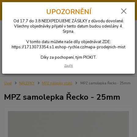
Od 17.7 do 3.8 má PIOKIT dovolenou. V tomto datumu NEBUDOU
UPOZORNĚNÍ
ODESÍLÁNY OBJEDNÁVKY. Díly si můžete objednat u jednoho z našich
obchodních partnerů KLIKNUTÍM ZDE.
Od 17.7 do 3.8 NEEXPEDUJEME ZÁSILKY z důvodu dovolené.
0
ks
+420 731 269 669
Všechny objednávky přijaté v tento datum budou odeslány 4.
CZK
za
0 Kč
(Po-So: 9:00-20:00)
Srpna.
V tomto datu můžete naše díly objednávat ZDE:
Menu
https://1713073354.s1.eshop-rychle.cz/mapa-prodejnich-mist
Díky za pochopení, tým PIOKIT.
Zavřít
Hledat
Úvod
NÁLEPKY
MPZ nálepky států
MPZ samolepka Řecko - 25mm
MPZ samolepka Řecko - 25mm