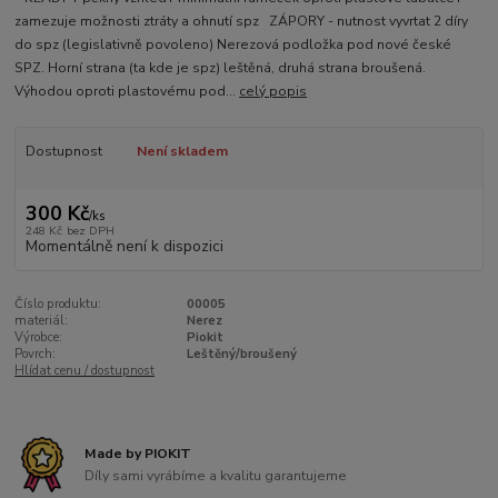
zamezuje možnosti ztráty a ohnutí spz ZÁPORY - nutnost vyvrtat 2 díry
do spz (legislativně povoleno) Nerezová podložka pod nové české
SPZ. Horní strana (ta kde je spz) leštěná, druhá strana broušená.
Výhodou oproti plastovému pod...
celý popis
Dostupnost
Není skladem
300 Kč
/
ks
248 Kč
bez DPH
Momentálně není k dispozici
Číslo produktu:
00005
materiál:
Nerez
Výrobce:
Piokit
Povrch:
Leštěný/broušený
Hlídat cenu / dostupnost
Made by PIOKIT
Díly sami vyrábíme a kvalitu garantujeme