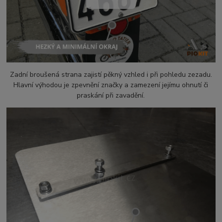
Zadní broušená strana zajistí pěkný vzhled i při pohledu zezadu.
Hlavní výhodou je zpevnění značky a zamezení jejímu ohnutí či
praskání při zavadění.