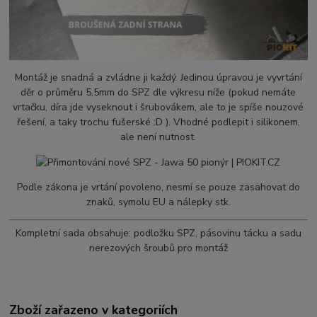
Montáž je snadná a zvládne ji každý. Jedinou úpravou je vyvrtání
děr o průměru 5,5mm do SPZ dle výkresu níže (pokud nemáte
vrtačku, díra jde vyseknout i šrubovákem, ale to je spíše nouzové
řešení, a taky trochu fušerské :D ). Vhodné podlepit i silikonem,
ale není nutnost.
Podle zákona je vrtání povoleno, nesmí se pouze zasahovat do
znaků, symolu EU a nálepky stk.
Kompletní sada obsahuje: podložku SPZ, pásovinu tácku a sadu
nerezových šroubů pro montáž
Zboží zařazeno v kategoriích