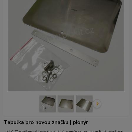
Tabulka pro novou značku | pionýr
KLADY + pěkný vzhled+ minimální rámeček oproti plastové tabulce+