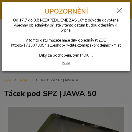
Od 17.7 do 3.8 má PIOKIT dovolenou. V tomto datumu NEBUDOU
UPOZORNĚNÍ
ODESÍLÁNY OBJEDNÁVKY. Díly si můžete objednat u jednoho z našich
obchodních partnerů KLIKNUTÍM ZDE.
Od 17.7 do 3.8 NEEXPEDUJEME ZÁSILKY z důvodu dovolené.
0
ks
+420 731 269 669
Všechny objednávky přijaté v tento datum budou odeslány 4.
CZK
za
0 Kč
(Po-So: 9:00-20:00)
Srpna.
V tomto datu můžete naše díly objednávat ZDE:
Menu
https://1713073354.s1.eshop-rychle.cz/mapa-prodejnich-mist
Díky za pochopení, tým PIOKIT.
Zavřít
Hledat
Úvod
JAWA 50
Tácek pod SPZ | JAWA 50
Tácek pod SPZ | JAWA 50