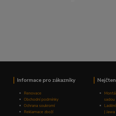
Informace pro zákazníky
Nejčten
Renovace
Montáž
Obchodní podmínky
sadou 
Ochrana soukromí
Ladění
Reklamace zboží
| Jawa