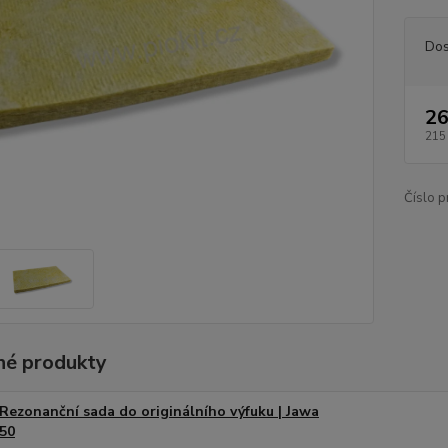
Dos
26
215
Číslo p
é produkty
Rezonanční sada do originálního výfuku | Jawa
50