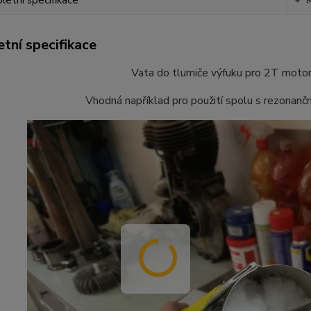
etní specifikace
tní specifikace
Vata do tlumiče výfuku pro 2T moto
Vhodná například pro použití spolu s rezonanční