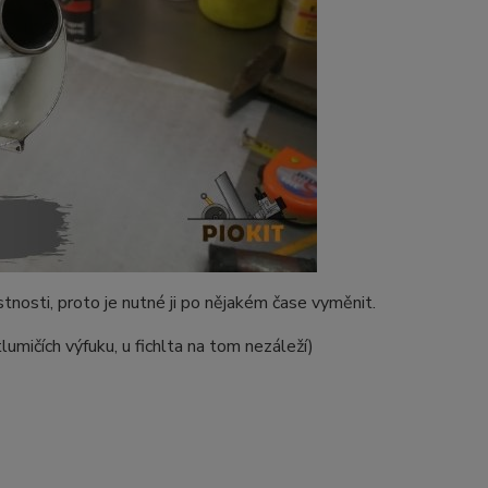
stnosti, proto je nutné ji po nějakém čase vyměnit.
umičích výfuku, u fichlta na tom nezáleží)