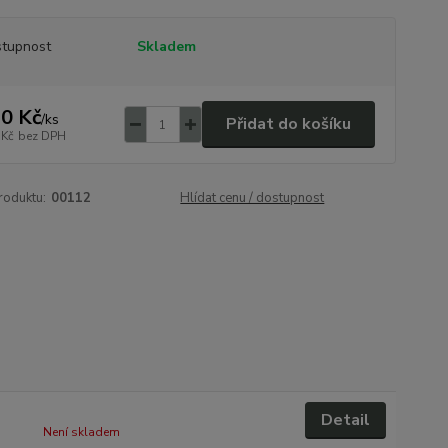
tupnost
Skladem
0 Kč
/
ks
Přidat do košíku
 Kč
bez DPH
roduktu:
00112
Hlídat cenu / dostupnost
Detail
Není skladem