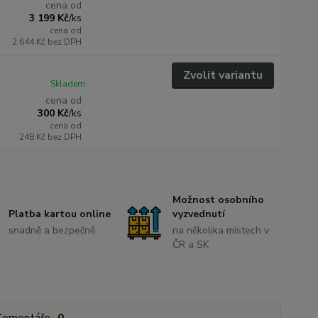
cena od
3 199 Kč
/
ks
cena od
2 644 Kč
bez DPH
Zvolit variantu
Skladem
cena od
300 Kč
/
ks
cena od
248 Kč
bez DPH
Možnost osobního
Platba kartou online
vyzvednutí
snadně a bezpečně
na několika místech v
ČR a SK