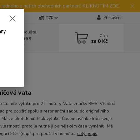
ednoho z našich obchodních partnerů KLIKNUTÍM ZDE.
Přihlášení
CZK
hny
 si rady? Zavolejte.
0
ks
 731 269 669
za
0 Kč
: 9:00-20:00)
ičová vata
o tlumiče výfuku pro 2T motory. Vata značky RMS. Vhodná
lad pro použití spolu s rezonanční sadou do originálního
. Má za úkol tlumit hluk výfuku. Časem avšak ztrácí svoje
 vlastnosti, proto je nutné ji po nějakém čase vyměnit. Má
gaci ECE. (např. pro použití v homolo...
celý popis