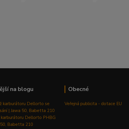
ější na blogu
Obecné
 karburátoru Dellorto se
Veřejná publicita - dotace EU
sání | Jawa 50, Babetta 210
 karburátoru Dellorto PHBG
 50, Babetta 210