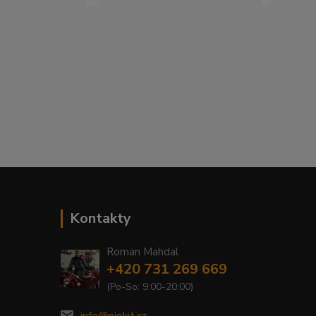
Kontakty
Roman Mahdal
+420 731 269 669
(Po-So: 9:00-20:00)
info@piokit.cz