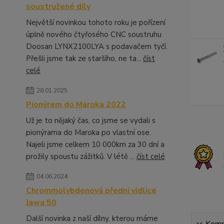
soustružené díly
Největší novinkou tohoto roku je pořízení
úplně nového čtyřosého CNC soustruhu
Doosan LYNX2100LYA s podavačem tyčí.
Přešli jsme tak ze staršího, ne ta...
číst
celé
28.01.2025
Pionýrem do Maroka 2022
Už je to nějaký čas, co jsme se vydali s
pionýrama do Maroka po vlastní ose.
Najeli jsme celkem 10 000km za 30 dní a
prožily spoustu zážitků. V létě ...
číst celé
04.06.2024
Chrommolybdenová přední vidlice
Jawa 50
Další novinka z naší dílny, kterou máme