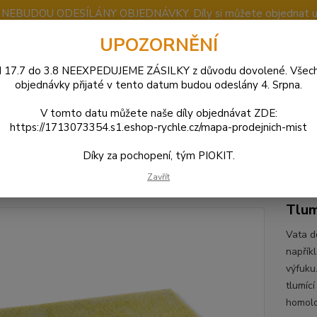
u NEBUDOU ODESÍLÁNY OBJEDNÁVKY. Díly si můžete objednat u j
UPOZORNĚNÍ
 17.7 do 3.8 NEEXPEDUJEME ZÁSILKY z důvodu dovolené. Všec
Nevíte
objednávky přijaté v tento datum budou odeslány 4. Srpna.
Hledat
+420
(Po-So
V tomto datu můžete naše díly objednávat ZDE:
https://1713073354.s1.eshop-rychle.cz/mapa-prodejnich-mist
JAWA 50
Výfuk - Koleno
Vata do tlumiče výfuku 2T RMS
Díky za pochopení, tým PIOKIT.
 do tlumiče výfuku 2T RMS
Zavřít
Tlum
Vata d
napřík
výfuku
tlumící
homolo