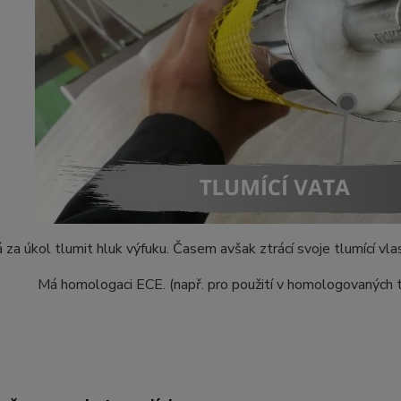
 za úkol tlumit hluk výfuku. Časem avšak ztrácí svoje tlumící vla
Má homologaci ECE. (např. pro použití v homologovaných tl