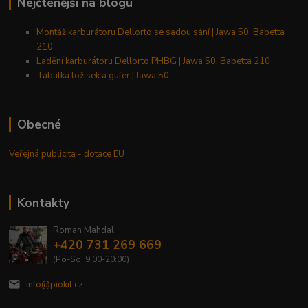
Nejčtenější na blogu
Montáž karburátoru Dellorto se sadou sání | Jawa 50, Babetta
210
Ladění karburátoru Dellorto PHBG | Jawa 50, Babetta 210
Tabulka ložisek a gufer | Jawa 50
Obecné
Veřejná publicita - dotace EU
Kontakty
Roman Mahdal
+420 731 269 669
(Po-So: 9:00-20:00)
info@piokit.cz