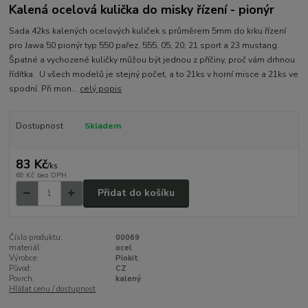
Kalená ocelová kulička do misky řízení - pionýr
Sada 42ks kalených ocelových kuliček s průměrem 5mm do krku řízení
pro Jawa 50 pionýr typ 550 pařez, 555, 05, 20, 21 sport a 23 mustang.
Špatné a vychozené kuličky můžou být jednou z příčiny, proč vám drhnou
řídítka. U všech modelů je stejný počet, a to 21ks v horní misce a 21ks ve
spodní. Při mon...
celý popis
Dostupnost
Skladem
83 Kč
/
ks
69 Kč
bez DPH
Přidat do košíku
Číslo produktu:
00069
materiál:
ocel
Výrobce:
Piokit
Původ:
CZ
Povrch:
kalený
Hlídat cenu / dostupnost