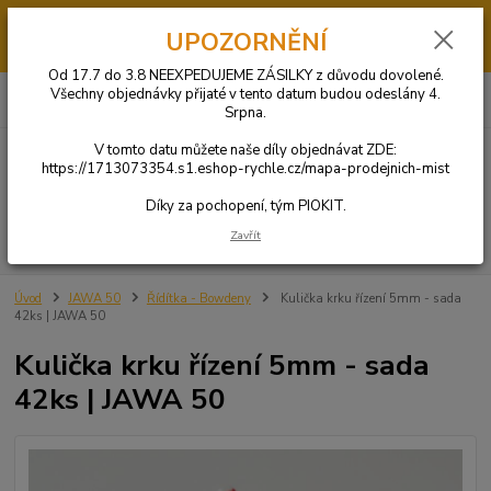
Od 17.7 do 3.8 má PIOKIT dovolenou. V tomto datumu NEBUDOU
UPOZORNĚNÍ
ODESÍLÁNY OBJEDNÁVKY. Díly si můžete objednat u jednoho z našich
obchodních partnerů KLIKNUTÍM ZDE.
Od 17.7 do 3.8 NEEXPEDUJEME ZÁSILKY z důvodu dovolené.
0
ks
+420 731 269 669
Všechny objednávky přijaté v tento datum budou odeslány 4.
CZK
za
0 Kč
(Po-So: 9:00-20:00)
Srpna.
V tomto datu můžete naše díly objednávat ZDE:
Menu
https://1713073354.s1.eshop-rychle.cz/mapa-prodejnich-mist
Díky za pochopení, tým PIOKIT.
Zavřít
Hledat
Úvod
JAWA 50
Řídítka - Bowdeny
Kulička krku řízení 5mm - sada
42ks | JAWA 50
Kulička krku řízení 5mm - sada
42ks | JAWA 50