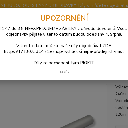
u NEBUDOU ODESÍLÁNY OBJEDNÁVKY. Díly si můžete objednat u j
UPOZORNĚNÍ
 17.7 do 3.8 NEEXPEDUJEME ZÁSILKY z důvodu dovolené. Všec
Nevíte
objednávky přijaté v tento datum budou odeslány 4. Srpna.
Hledat
+420
(Po-So
V tomto datu můžete naše díly objednávat ZDE:
https://1713073354.s1.eshop-rychle.cz/mapa-prodejnich-mist
JAWA 50
Výfuk - Koleno
Výletovka rezonanční sady Ø16x240mm | 
Díky za pochopení, tým PIOKIT.
tovka rezonanční sady Ø16x24
Zavřít
Výleto
240mm 
Viditel
dostán
120mm 