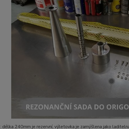
: délka 240mm je rezervní, výletovka je zamýšlena jako laditelná