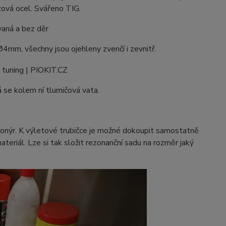
ezová ocel. Svářeno TIG.
aná a bez děr
m, všechny jsou ojehleny zvenčí i zevnitř.
á se kolem ní tlumičová vata.
pionýr. K výletové trubičce je možné dokoupit samostatně
materiál. Lze si tak složit rezonanční sadu na rozměr jaký