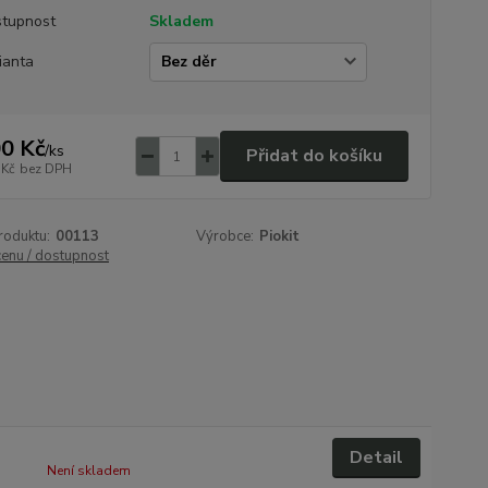
tupnost
Skladem
ianta
0 Kč
/
ks
Přidat do košíku
 Kč
bez DPH
roduktu:
00113
Výrobce:
Piokit
cenu / dostupnost
Detail
Není skladem