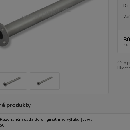
Dos
Var
30
248
Číslo p
Hlídat 
é produkty
Rezonanční sada do originálního výfuku | Jawa
50