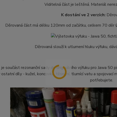
Viditelná část je leštěná. Materiál ner
K dostání ve 2 verzích:
Děrov
Děrovaná část má délku 120mm od začátku, celkem 70 děr Ø4m
Děrovaná slouží k utlumení hluku výfuku, dáv
 je součást rezonanční sady do originálního výfuku pro Jawa 50 
ostatní díly - kužel, koncovka, těsnění, tlumící vatu a spojovací 
potřebujete.