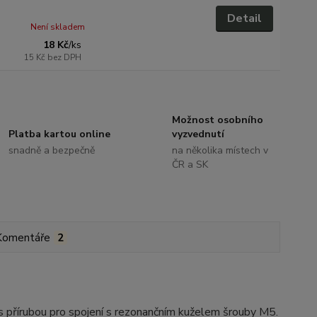
Detail
Není skladem
18 Kč
/
ks
15 Kč
bez DPH
Možnost osobního
Platba kartou online
vyzvednutí
snadně a bezpečně
na několika místech v
ČR a SK
Komentáře
2
řírubou pro spojení s rezonančním kuželem šrouby M5.