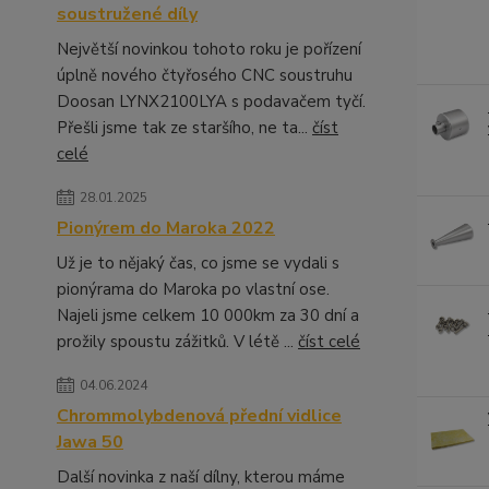
soustružené díly
Největší novinkou tohoto roku je pořízení
úplně nového čtyřosého CNC soustruhu
Doosan LYNX2100LYA s podavačem tyčí.
Přešli jsme tak ze staršího, ne ta...
číst
celé
28.01.2025
Pionýrem do Maroka 2022
Už je to nějaký čas, co jsme se vydali s
pionýrama do Maroka po vlastní ose.
Najeli jsme celkem 10 000km za 30 dní a
prožily spoustu zážitků. V létě ...
číst celé
04.06.2024
Chrommolybdenová přední vidlice
Jawa 50
Další novinka z naší dílny, kterou máme