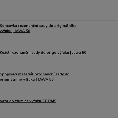
Koncovka rezonanční sady do originálního
výfuku | JAWA 50
Kužel rezonanční sady do origo výfuku | Jawa 50
Spojovací materiál rezonanční sady do
originálního výfuku | JAWA 50
Vata do tlumiče výfuku 2T RMS