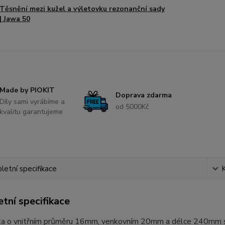
Těsnění mezi kužel a výletovku rezonanční sady
| Jawa 50
Made by PIOKIT
Doprava zdarma
Díly sami vyrábíme a
od 5000Kč
kvalitu garantujeme
etní specifikace
tní specifikace
a o vnitřním průměru 16mm, venkovním 20mm a délce 240mm s p