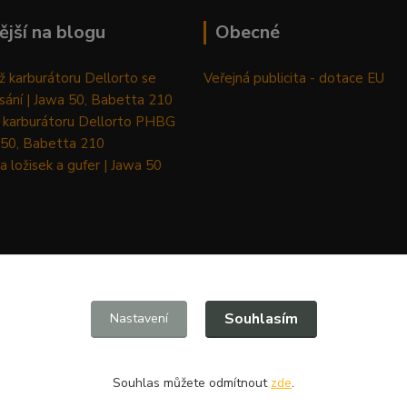
ější na blogu
Obecné
 karburátoru Dellorto se
Veřejná publicita - dotace EU
sání | Jawa 50, Babetta 210
 karburátoru Dellorto PHBG
 50, Babetta 210
a ložisek a gufer | Jawa 50
Upravit sběr cookies.
Souhlasím
Nastavení
Souhlas můžete odmítnout
zde
.