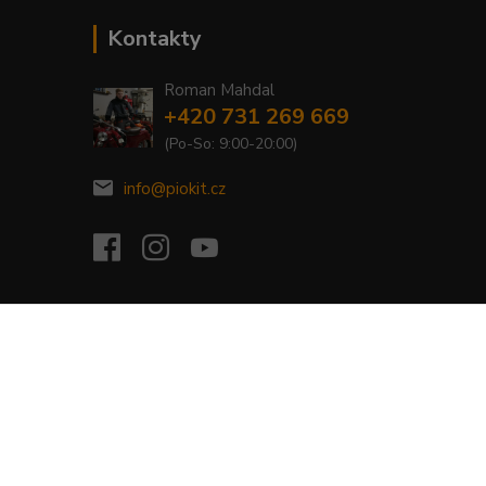
Kontakty
Roman Mahdal
+420 731 269 669
(Po-So: 9:00-20:00)
info@piokit.cz
Vytvořeno na
Eshop-rychle.cz