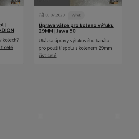
03
.
07
.
2020
Výfuk
l |
Úprava válce pro koleno výfuku
ADION
29MM | Jawa 50
v kolech?
Ukázka úpravy výfukového kanálu
st celé
pro použití spolu s kolenem 29mm
číst celé