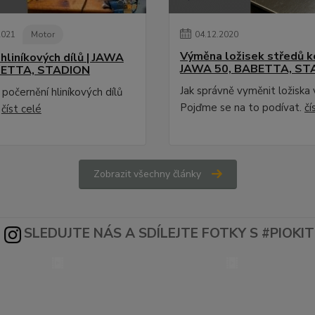
2021
Motor
04
.
12
.
2020
Výměna ložisek středů ko
hliníkových dílů | JAWA
JAWA 50, BABETTA, ST
BETTA, STADION
Jak správně vyměnit ložiska 
počernění hliníkových dílů
Pojďme se na to podívat.
čí
.
číst celé
Zobrazit všechny články
SLEDUJTE NÁS A SDÍLEJTE FOTKY S #PIOKIT