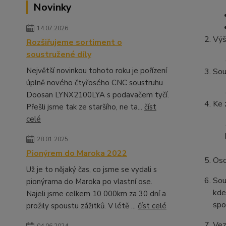
Novinky
14.07.2026
Výš
Rozšiřujeme sortiment o
soustružené díly
Největší novinkou tohoto roku je pořízení
Sou
úplně nového čtyřosého CNC soustruhu
Doosan LYNX2100LYA s podavačem tyčí.
Ke 
Přešli jsme tak ze staršího, ne ta...
číst
celé
28.01.2025
Pionýrem do Maroka 2022
Oso
Už je to nějaký čas, co jsme se vydali s
Sou
pionýrama do Maroka po vlastní ose.
kde
Najeli jsme celkem 10 000km za 30 dní a
spo
prožily spoustu zážitků. V létě ...
číst celé
Vez