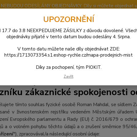
u NEBUDOU ODESÍLÁNY OBJEDNÁVKY. Díly si můžete objednat u j
UPOZORNĚNÍ
 17.7 do 3.8 NEEXPEDUJEME ZÁSILKY z důvodu dovolené. Všec
Nevíte
objednávky přijaté v tento datum budou odeslány 4. Srpna.
Hledat
+420
(Po-So
V tomto datu můžete naše díly objednávat ZDE:
https://1713073354.s1.eshop-rychle.cz/mapa-prodejnich-mist
ouhlas se zpracováním osobních údajů pro účely zaslání dotazníku zákaznic
Díky za pochopení, tým PIOKIT.
Zavřít
las se zpracováním osobních úda
zníku zákaznické spokojenosti o
lujete tímto souhlas fyzické osobě Roman Mahdal, se sídlem Zá
sané v živnostenském rejstříku vedeném Městským úřadem U
ízení Evropského parlamentu a Rady (EU) č. 2016/679 o ochran
jů a o volném pohybu těchto údajů a o zrušení směrnice 95/46/
řízení“
), zpracovával/a následující osobní údaje: