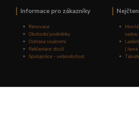
Informace pro zákazníky
Nejčten
Renovace
Montáž
Obchodní podmínky
sadou 
Ochrana soukromí
Ladění
Reklamace zboží
| Jawa
Spolupráce - velkoobchod
Tabulk