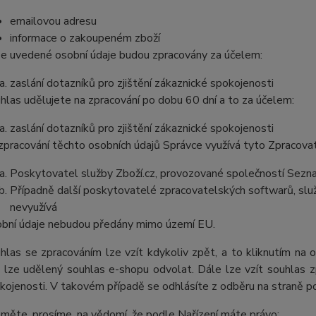
emailovou adresu
informace o zakoupeném zboží
e uvedené osobní údaje budou zpracovány za účelem:
zaslání dotazníků pro zjištění zákaznické spokojenosti
hlas udělujete na zpracování po dobu 60 dní a to za účelem:
zaslání dotazníků pro zjištění zákaznické spokojenosti
zpracování těchto osobních údajů Správce využívá tyto Zpracova
Poskytovatel služby Zboží.cz, provozované společností Sezna
Případně další poskytovatelé zpracovatelských softwarů, služ
nevyužívá
bní údaje nebudou předány mimo území EU.
hlas se zpracováním lze vzít kdykoliv zpět, a to kliknutím na 
 lze udělený souhlas e-shopu odvolat. Dále lze vzít souhlas z
kojenosti. V takovém případě se odhlásíte z odběru na straně p
měte, prosíme, na vědomí, že podle Nařízení máte právo: