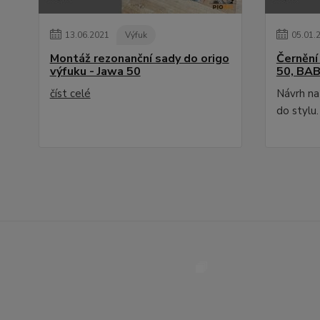
13
.
06
.
2021
Výfuk
05
.
01
.
Montáž rezonanční sady do origo
Černění 
výfuku - Jawa 50
50, BA
číst celé
Návrh na 
do stylu